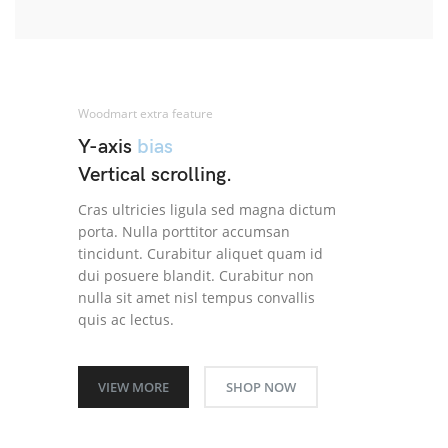
Woodmart extra feature
Y-axis
bias
Vertical scrolling.
Cras ultricies ligula sed magna dictum
porta. Nulla porttitor accumsan
tincidunt. Curabitur aliquet quam id
dui posuere blandit. Curabitur non
nulla sit amet nisl tempus convallis
quis ac lectus.
VIEW MORE
SHOP NOW