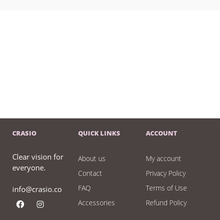
CRASIO
QUICK LINKS
ACCOUNT
Clear vision for
About us
My account
everyone.
Contact
Privacy Policy
FAQ
Terms of Use
info@crasio.co
Accessories
Refund Policy